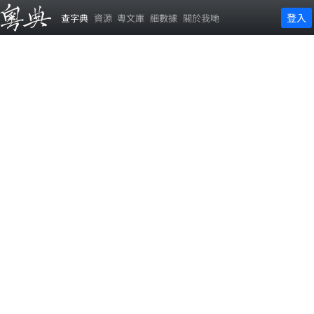
登入
查字典
資源
粵文庫
細數據
關於我哋