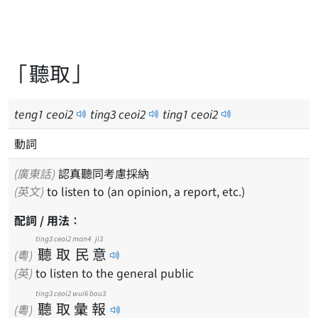
「聽取」
teng
1
ceoi
2
ting
3
ceoi
2
ting
1
ceoi
2
動詞
(廣東話)
認真聽同考慮採納
(英文)
to listen to (an opinion, a report, etc.)
配詞 / 用法：
ting3
ceoi2
man4
ji3
聽
取
民
意
(粵)
(英)
to listen to the general public
ting3
ceoi2
wui6
bou3
聽
取
彙
報
(粵)