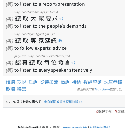
(英)
to listen to a report/presentation
ting3
ceoi2
daai6
zung1
jiu1
kau4
聽
取
大
眾
要
求
(粵)
(英)
to listen to the people's demands
ting3
ceoi2
zyun1
gaa1
gin3
ji5
聽
取
專
家
建
議
(粵)
(英)
to follow experts' advice
jing6
zan1
ting3
ceoi2
mui5
wai2
faat3
jin4
認
真
聽
取
每
位
發
言
(粵)
(英)
to listen to every speaker attentively
傾聽
取悦
垂詢
從善如流
徵詢
接納
提綱挈領
洗耳恭聽
聆聽
聽眾
(類近詞彙取自
ToastyNews
數據分析)
© 2026 香港辭書有限公司 -
非商業開放資料授權協議 1.0
舉報問題
源碼
歡迎向我哋反映意見。 電郵：
info@words.hk
|
私隱政策聲明