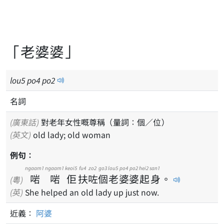
「老婆婆」
lou
5
po
4
po
2
名詞
(廣東話)
對老年女性嘅尊稱（量詞：個／位）
(英文)
old lady; old woman
例句：
ngaam1
ngaam1
keoi5
fu4
zo2
go3
lou5
po4
po2
hei2
san1
啱
啱
佢
扶
咗
個
老
婆
婆
起
身
。
(粵)
(英)
She helped an old lady up just now.
近義：
阿婆