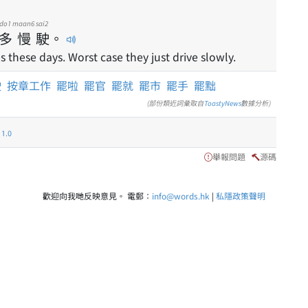
do1
maan6
sai2
多
慢
駛
。
es these days. Worst case they just drive slowly.
駛
按章工作
罷啦
罷官
罷就
罷市
罷手
罷黜
(部份類近詞彙取自
ToastyNews
數據分析)
.0
舉報問題
源碼
歡迎向我哋反映意見。 電郵：
info@words.hk
|
私隱政策聲明