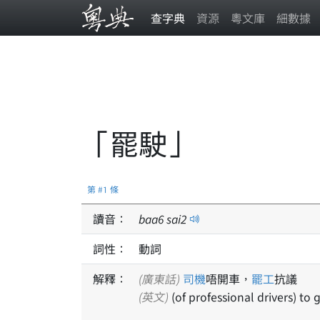
查字典
資源
粵文庫
細數據
「罷駛」
第 #1 條
讀音：
baa
6
sai
2
詞性：
動詞
解釋：
(廣東話)
司機
唔開車，
罷工
抗議
(英文)
(of professional drivers) to 