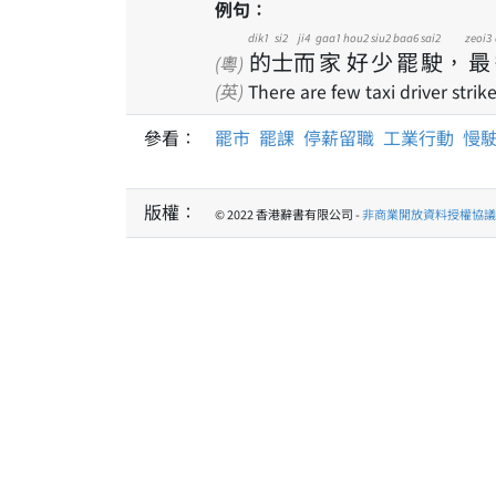
例句：
dik1
si2
ji4
gaa1
hou2
siu2
baa6
sai2
zeoi3
的
士
而
家
好
少
罷
駛
，
最
(粵)
(英)
There are few taxi driver strik
參看：
罷市
罷課
停薪留職
工業行動
慢
版權：
© 2022 香港辭書有限公司 -
非商業開放資料授權協議 1