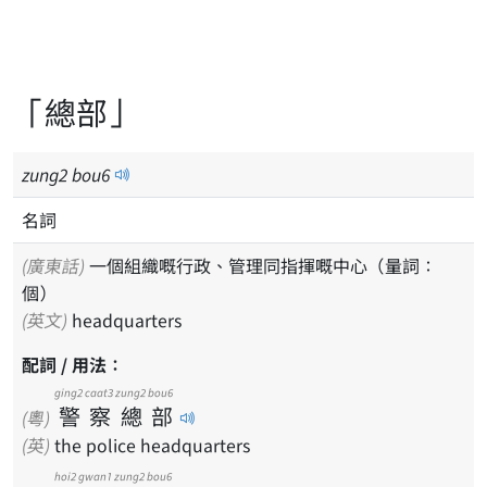
「總部」
zung
2
bou
6
名詞
(廣東話)
一個組織嘅行政、管理同指揮嘅中心（量詞：
個）
(英文)
headquarters
配詞 / 用法：
ging2
caat3
zung2
bou6
警
察
總
部
(粵)
(英)
the police headquarters
hoi2
gwan1
zung2
bou6