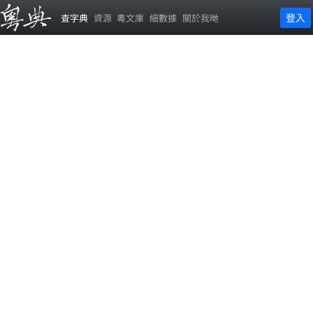
登入
查字典
資源
粵文庫
細數據
關於我哋