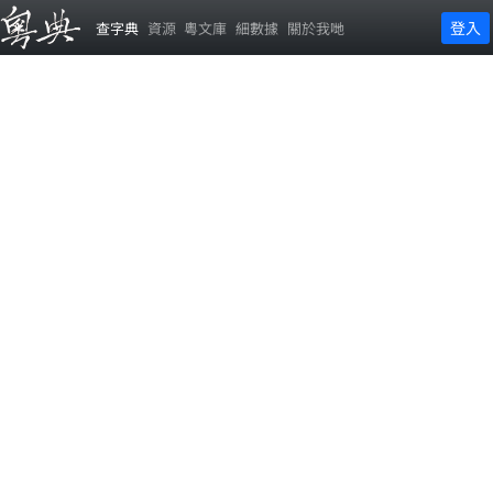
登入
查字典
資源
粵文庫
細數據
關於我哋