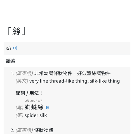
「絲」
si
1
語素
(廣東話)
非常幼嘅條狀物件，好似蠶絲嘅物件
(英文)
very fine thread-like thing; silk-like thing
配詞 / 用法：
zi1
zyu1
si1
蜘
蛛
絲
(粵)
(英)
spider silk
(廣東話)
條狀物體