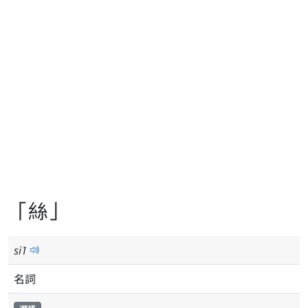
「絲」
si
1
名詞