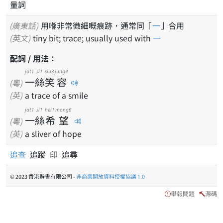
量詞
(廣東話)
用喺非常微細嘅痕跡，通常同「
一
」合用
(英文)
tiny bit; trace; usually used with
一
配詞 / 用法：
jat1
si1
siu3
jung4
一
絲
笑
容
(粵)
(英)
a trace of a smile
jat1
si1
hei1
mong6
一
絲
希
望
(粵)
(英)
a sliver of hope
追查
追蹤 印 追尋
© 2023 香港辭書有限公司 -
非商業開放資料授權協議 1.0
舉報問題
源碼