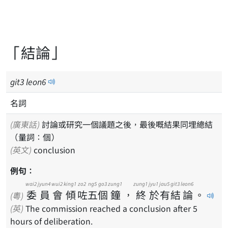
「結論」
git
3
leon
6
名詞
(廣東話)
討論或研究一個議題之後，最後嘅結果同埋總結
（量詞：個）
(英文)
conclusion
例句：
wai2
jyun4
wui2
king1
zo2
ng5
go3
zung1
zung1
jyu1
jau5
git3
leon6
委
員
會
傾
咗
五
個
鐘
，
終
於
有
結
論
。
(粵)
(英)
The commission reached a conclusion after 5
hours of deliberation.