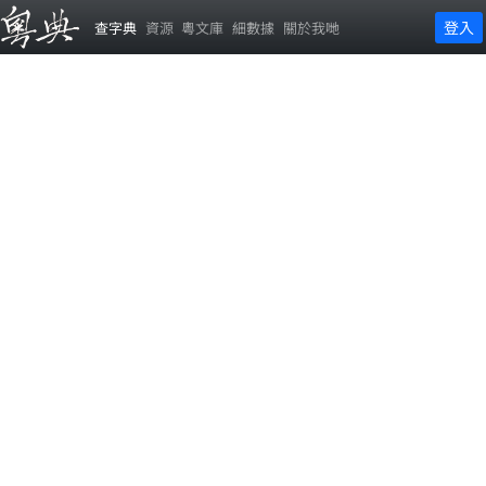
登入
查字典
資源
粵文庫
細數據
關於我哋