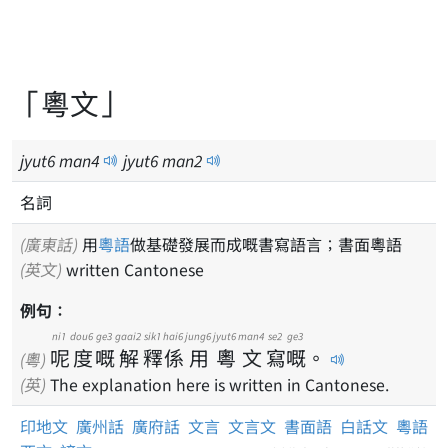
「粵文」
jyut
6
man
4
jyut
6
man
2
名詞
(廣東話)
用
粵語
做基礎發展而成嘅書寫語言；書面粵語
(英文)
written Cantonese
例句：
ni1
dou6
ge3
gaai2
sik1
hai6
jung6
jyut6
man4
se2
ge3
呢
度
嘅
解
釋
係
用
粵
文
寫
嘅
。
(粵)
(英)
The explanation here is written in Cantonese.
印地文
廣州話
廣府話
文言
文言文
書面語
白話文
粵語