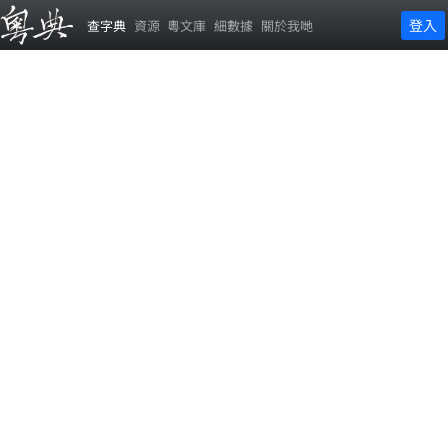
登入
查字典
資源
粵文庫
細數據
關於我哋