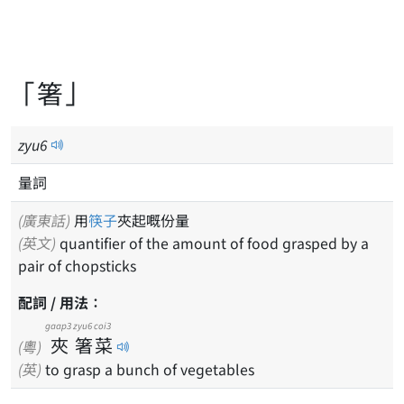
「箸」
zyu
6
量詞
(廣東話)
用
筷子
夾起嘅份量
(英文)
quantifier of the amount of food grasped by a
pair of chopsticks
配詞 / 用法：
gaap3
zyu6
coi3
夾
箸
菜
(粵)
(英)
to grasp a bunch of vegetables