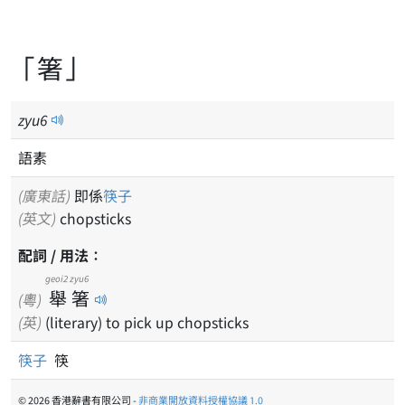
「箸」
zyu
6
語素
(廣東話)
即係
筷子
(英文)
chopsticks
配詞 / 用法：
geoi2
zyu6
舉
箸
(粵)
(英)
(literary) to pick up chopsticks
筷子
筷
© 2026 香港辭書有限公司 -
非商業開放資料授權協議 1.0