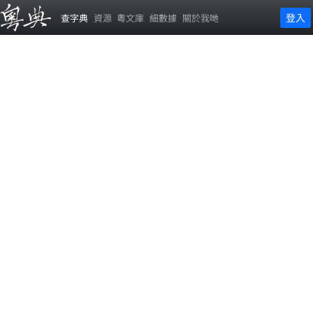
登入
查字典
資源
粵文庫
細數據
關於我哋