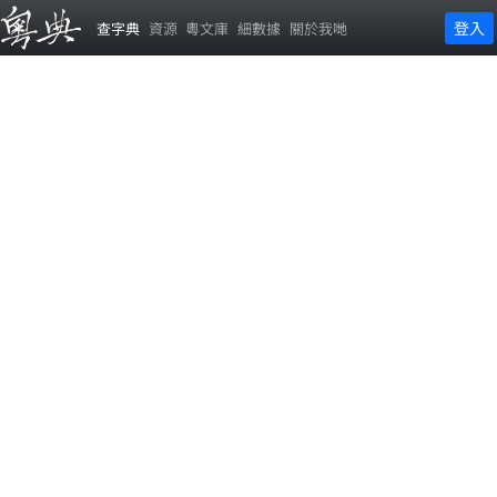
登入
查字典
資源
粵文庫
細數據
關於我哋