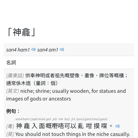
「神龕」
san
4
ham
1
san
4
am
1
名詞
(廣東話)
供奉神明或者祖先嘅塑像、畫像、牌位等嘅櫃；
通常係木造（量詞：個）
(英文)
niche; shrine; usually wooden, for statues and
images of gods or ancestors
例句：
san4
ham1
jap6
min6
ge3
je5
m4
ho2
ji5
lyun2
gam3
mo2
gaa3
神
龕
入
面
嘅
嘢
唔
可
以
亂
咁
摸
㗎
。
(粵)
(英)
You should not touch things in the niche casually.