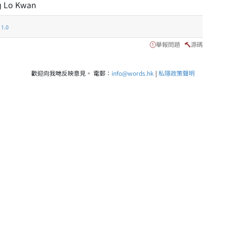
g Lo Kwan
.0
舉報問題
源碼
歡迎向我哋反映意見。 電郵：
info@words.hk
|
私隱政策聲明