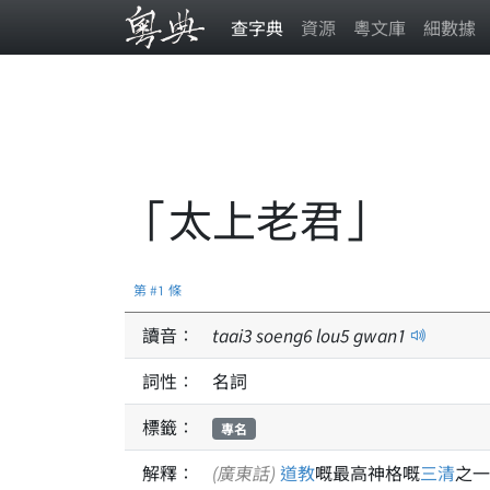
查字典
資源
粵文庫
細數據
「太上老君」
第 #1 條
讀音：
taai
3
soeng
6
lou
5
gwan
1
詞性：
名詞
標籤：
專名
解釋：
(廣東話)
道教
嘅最高神格嘅
三清
之一