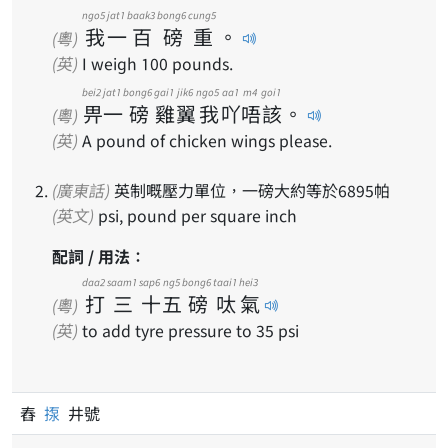
ngo5
jat1
baak3
bong6
cung5
我
一
百
磅
重
。
(粵)
(英)
I weigh 100 pounds.
bei2
jat1
bong6
gai1
jik6
ngo5
aa1
m4
goi1
畀
一
磅
雞
翼
我
吖
唔
該
。
(粵)
(英)
A pound of chicken wings please.
(廣東話)
英制嘅壓力單位，一磅大約等於6895帕
(英文)
psi, pound per square inch
配詞 / 用法：
daa2
saam1
sap6
ng5
bong6
taai1
hei3
打
三
十
五
磅
呔
氣
(粵)
(英)
to add tyre pressure to 35 psi
舂
揼
井號