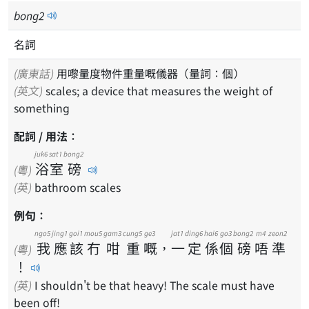
bong
2
名詞
(廣東話)
用嚟量度物件重量嘅儀器（量詞：個）
(英文)
scales; a device that measures the weight of
something
配詞 / 用法：
juk6
sat1
bong2
浴
室
磅
(粵)
(英)
bathroom scales
例句：
ngo5
jing1
goi1
mou5
gam3
cung5
ge3
jat1
ding6
hai6
go3
bong2
m4
zeon2
我
應
該
冇
咁
重
嘅
，
一
定
係
個
磅
唔
準
(粵)
！
(英)
I shouldn't be that heavy! The scale must have
been off!