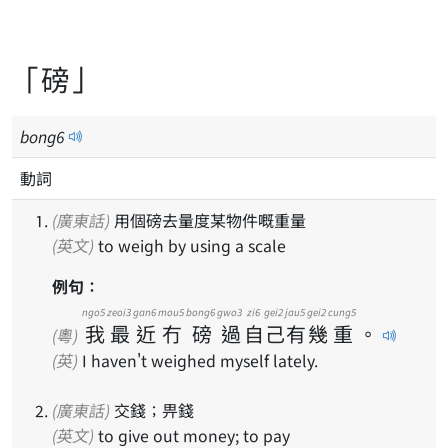
「磅」
bong
6
動詞
(廣東話)
用個磅去量度某物件嘅重量
(英文)
to weigh by using a scale
例句：
ngo5
zeoi3
gan6
mou5
bong6
gwo3
zi6
gei2
jau5
gei2
cung5
我
最
近
冇
磅
過
自
己
有
幾
重
。
(粵)
(英)
I haven't weighed myself lately.
(廣東話)
交錢；畀錢
(英文)
to give out money; to pay