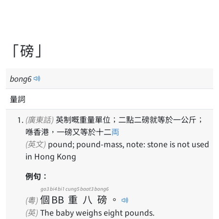
「磅」
bong
6
量詞
(廣東話)
英制嘅重量單位；二點二磅就等於一公斤；
喺香港，一磅又等於十二
両
(英文)
pound; pound-mass, note: stone is not used
in Hong Kong
例句：
go3
bi4 bi1
cung5
baat3
bong6
個
BB
重
八
磅
。
(粵)
(英)
The baby weighs eight pounds.