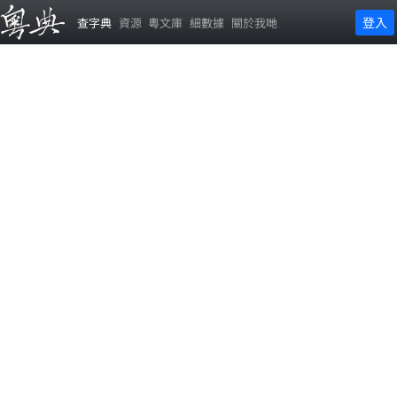
登入
查字典
資源
粵文庫
細數據
關於我哋