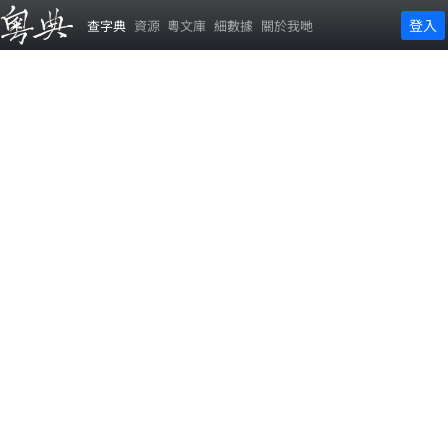
登入
查字典
資源
粵文庫
細數據
關於我哋