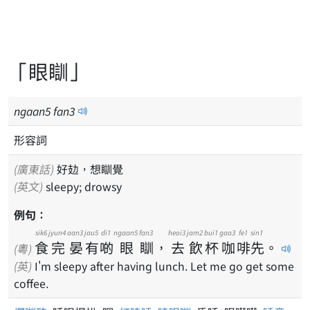
「眼瞓」
ngaan
5
fan
3
形容詞
(廣東話)
好攰，想瞓覺
(英文)
sleepy; drowsy
例句：
sik6
jyun4
aan3
jau5
di1
ngaan5
fan3
heoi3
jam2
bui1
gaa3
fe1
sin1
食
完
晏
有
啲
眼
瞓
，
去
飲
杯
咖
啡
先
。
(粵)
(英)
I'm sleepy after having lunch. Let me go get some
coffee.