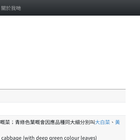
關於我哋
嘅菜；青綠色葉嘅會因應品種同大細分別叫
大白菜
、
黃
 cabbage (with deep green colour leaves)