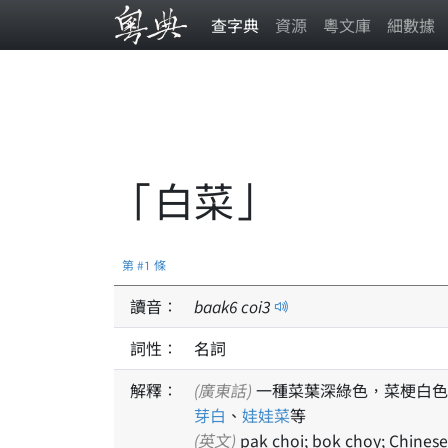
查字典
資源
粵文庫
細數據
「白菜」
第 #1 條
讀音：
baak
6
coi
3
詞性：
名詞
解釋：
(廣東話)
一種菜葉深綠色，菜梗白色
芽白
、
娃娃菜
等
(英文)
pak choi; bok choy; Chinese