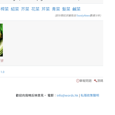
榨菜
紹菜
芥菜
花菜
芹菜
青菜
髮菜
鹹菜
(部份類近詞彙取自
ToastyNews
數據分析)
留意
.0
舉報問題
源碼
歡迎向我哋反映意見。 電郵：
info@words.hk
|
私隱政策聲明