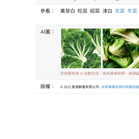
參看：
黃芽白 旺菜 紹菜 津白
京菜
冬菜
AI圖：
呢啲圖係用 AI 自動生成，唔係真嘅相嚟，敬請
版權：
© 2022 香港辭書有限公司 -
非商業開放資料授權協議 1