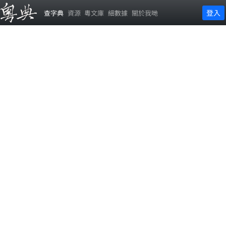
登入
查字典
資源
粵文庫
細數據
關於我哋