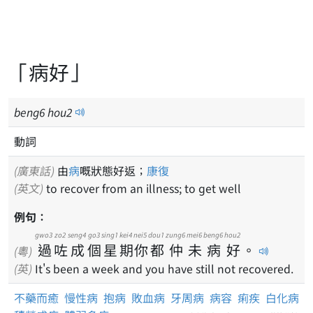
「病好」
beng
6
hou
2
動詞
(廣東話)
由
病
嘅狀態好返；
康復
(英文)
to recover from an illness; to get well
例句：
gwo3
zo2
seng4
go3
sing1
kei4
nei5
dou1
zung6
mei6
beng6
hou2
過
咗
成
個
星
期
你
都
仲
未
病
好
。
(粵)
(英)
It's been a week and you have still not recovered.
不藥而癒
慢性病
抱病
敗血病
牙周病
病容
痢疾
白化病