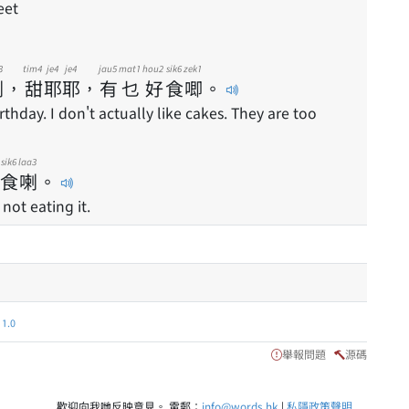
eet
3
tim4
je4
je4
jau5
mat1
hou2
sik6
zek1
喇
，
甜
耶
耶
，
有
乜
好
食
唧
。
thday. I don't actually like cakes. They are too
sik6
laa3
食
喇
。
not eating it.
.0
舉報問題
源碼
歡迎向我哋反映意見。 電郵：
info@words.hk
|
私隱政策聲明