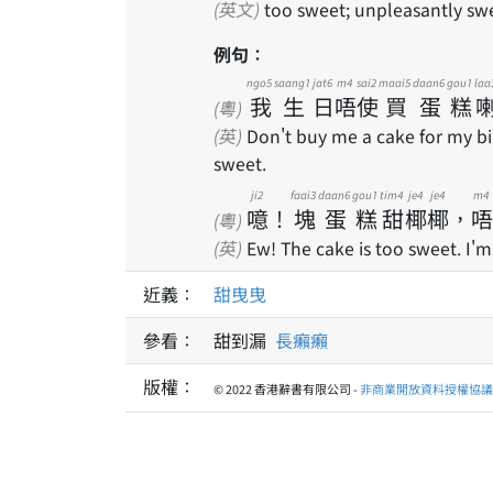
(英文)
too sweet; unpleasantly sw
例句：
ngo5
saang1
jat6
m4
sai2
maai5
daan6
gou1
laa
我
生
日
唔
使
買
蛋
糕
(粵)
(英)
Don't buy me a cake for my bir
sweet.
ji2
faai3
daan6
gou1
tim4
je4
je4
m4
噫
！
塊
蛋
糕
甜
椰
椰
，
唔
(粵)
(英)
Ew! The cake is too sweet. I'm 
近義：
甜曳曳
參看：
甜到漏
長癩癩
版權：
© 2022 香港辭書有限公司 -
非商業開放資料授權協議 1