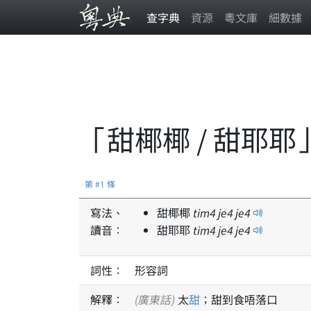
查字典
資源
粵文庫
細數據
「甜椰椰 / 甜耶耶
第 #1 條
寫法、
甜椰椰
tim
4
je
4
je
4
讀音：
甜耶耶
tim
4
je
4
je
4
詞性：
形容詞
解釋：
(廣東話)
太
甜
；甜到食唔落口