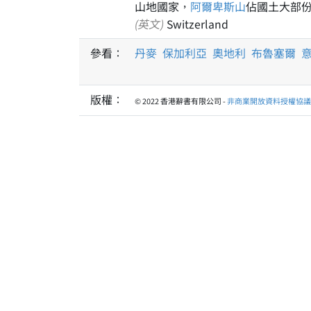
山地國家，
阿爾卑斯山
佔國土大部
(英文)
Switzerland
參看：
丹麥
保加利亞
奧地利
布魯塞爾
版權：
© 2022 香港辭書有限公司 -
非商業開放資料授權協議 1