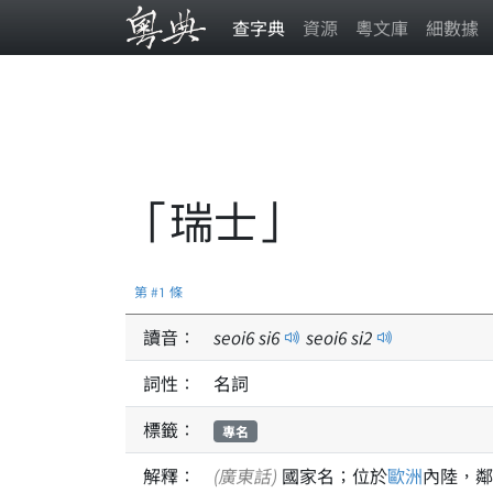
查字典
資源
粵文庫
細數據
「瑞士」
第 #1 條
讀音：
seoi
6
si
6
seoi
6
si
2
詞性：
名詞
標籤：
專名
解釋：
(廣東話)
國家名；位於
歐洲
內陸，鄰