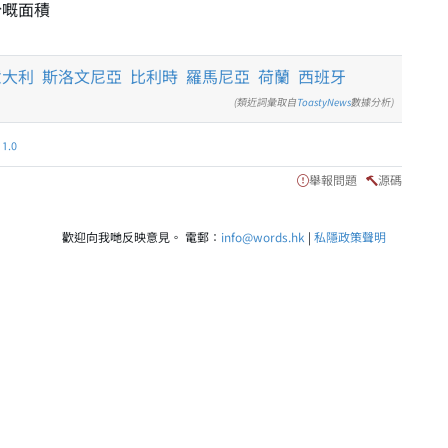
份嘅面積
意大利
斯洛文尼亞
比利時
羅馬尼亞
荷蘭
西班牙
(類近詞彙取自
ToastyNews
數據分析)
.0
舉報問題
源碼
歡迎向我哋反映意見。 電郵：
info@words.hk
|
私隱政策聲明