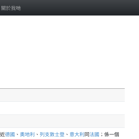
關於我哋
近
德國
、
奧地利
、
列支敦士登
、
意大利
同
法國
；係一個