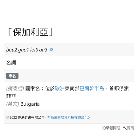
「保加利亞」
bou
2
gaa
1
lei
6
aa
3
名詞
專名
(廣東話)
國家名；位於
歐洲
東南部
巴爾幹半島
，首都係索
菲亞
(英文)
Bulgaria
© 2022 香港辭書有限公司 -
非商業開放資料授權協議 1.0
舉報問題
源碼