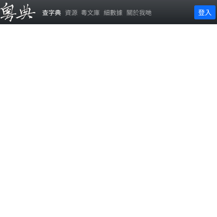
登入
查字典
資源
粵文庫
細數據
關於我哋