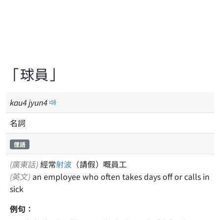
「球員」
kau
4
jyun
4
名詞
俚語
(廣東話)
經常
射波
（請假）嘅員工
(英文)
an employee who often takes days off or calls in
sick
例句：