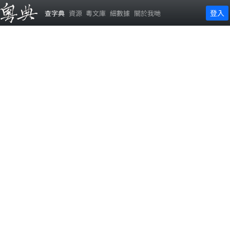
登入
查字典
資源
粵文庫
細數據
關於我哋