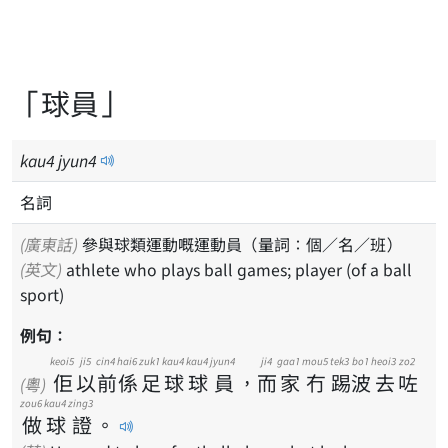
「球員」
kau
4
jyun
4
名詞
(廣東話)
參與球類運動嘅運動員（量詞：個／名／班）
(英文)
athlete who plays ball games; player (of a ball
sport)
例句：
keoi5
ji5
cin4
hai6
zuk1
kau4
kau4
jyun4
ji4
gaa1
mou5
tek3
bo1
heoi3
zo2
佢
以
前
係
足
球
球
員
，
而
家
冇
踢
波
去
咗
(粵)
zou6
kau4
zing3
做
球
證
。