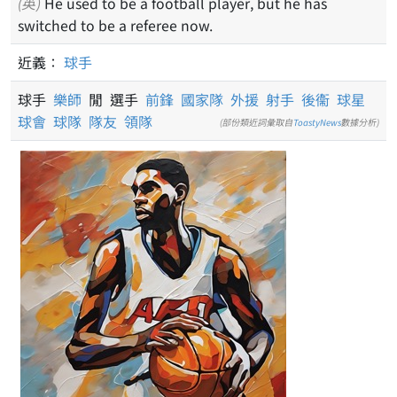
(英)
He used to be a football player, but he has
switched to be a referee now.
近義：
球手
球手
樂師
閒 選手
前鋒
國家隊
外援
射手
後衞
球星
球會
球隊
隊友
領隊
(部份類近詞彙取自
ToastyNews
數據分析)