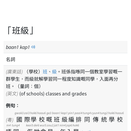
「班級」
baan
1
kap
1
名詞
(廣東話)
（學校）
班
、
級
。班係指喺同一個教室學習嘅一
群學生，而級就解學習同一程度知識嘅同學，入面再分
班。（量詞：個）
(英文)
(of schools) classes and grades
例句：
gwok3
zai3
hok6
haau6
ge3
baan1
kap1
pin1
paai4
tung4
cyun4
tung2
hok6
haau6
國
際
學
校
嘅
班
級
編
排
同
傳
統
學
校
(粵)
m4
tung4
keoi5
dei6
wui5
zou2
jat1
nin4
jap6
hok6