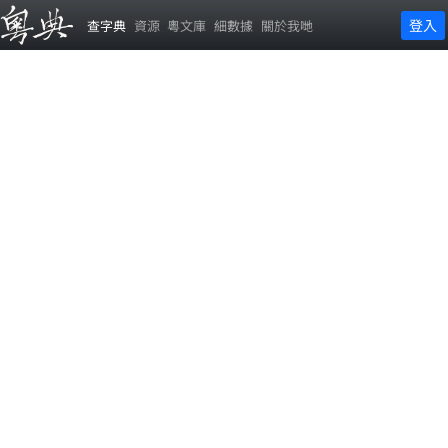
登入
查字典
資源
粵文庫
細數據
關於我哋