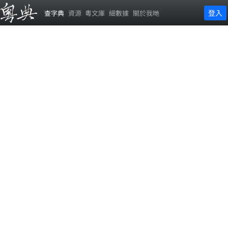
登入
查字典
資源
粵文庫
細數據
關於我哋