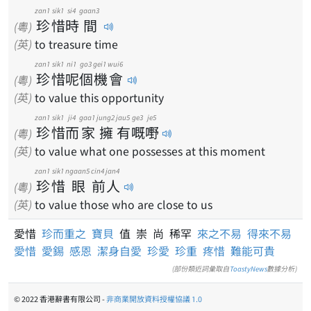
zan1
sik1
si4
gaan3
珍
惜
時
間
(粵)
(英)
to treasure time
zan1
sik1
ni1
go3
gei1
wui6
珍
惜
呢
個
機
會
(粵)
(英)
to value this opportunity
zan1
sik1
ji4
gaa1
jung2
jau5
ge3
je5
珍
惜
而
家
擁
有
嘅
嘢
(粵)
(英)
to value what one possesses at this moment
zan1
sik1
ngaan5
cin4
jan4
珍
惜
眼
前
人
(粵)
(英)
to value those who are close to us
愛惜
珍而重之
寶貝
值 崇 尚 稀罕
來之不易
得來不易
愛惜
愛錫
感恩
潔身自愛
珍愛
珍重
疼惜
難能可貴
(部份類近詞彙取自
ToastyNews
數據分析)
© 2022 香港辭書有限公司 -
非商業開放資料授權協議 1.0