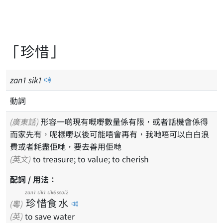
「珍惜」
zan
1
sik
1
動詞
(廣東話)
形容一啲現有嘅嘢數量係有限，或者話機會係得
而家先有，呢樣嘢以後可能唔會再有，我哋唔可以白白浪
費或者耗盡佢哋，要去善用佢哋
(英文)
to treasure; to value; to cherish
配詞 / 用法：
zan1
sik1
sik6
seoi2
珍
惜
食
水
(粵)
(英)
to save water