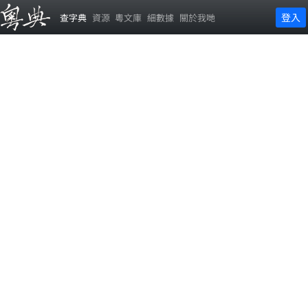
登入
查字典
資源
粵文庫
細數據
關於我哋