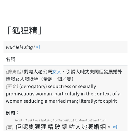
「狐狸精」
wu
4
lei
4
zing
1
名詞
(廣東話)
對勾人老公嘅
女人
、引誘人哋丈夫同佢發展婚外
情嘅女人嘅貶稱（量詞：個／隻）
(英文)
(derogatory) seductress or sexually
promiscuous woman, particularly in the context of a
woman seducing a married man; literally: fox spirit
例句：
keoi5
ni1
zek3
wu4
lei4
zing1
po3
waai6
zo2
jan4
dei6
ge3
fan1
jan1
佢
呢
隻
狐
狸
精
破
壞
咗
人
哋
嘅
婚
姻
。
(粵)