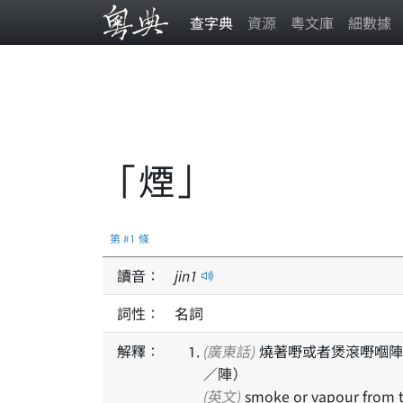
查字典
資源
粵文庫
細數據
「煙」
第 #1 條
讀音：
jin
1
詞性：
名詞
解釋：
(廣東話)
燒著嘢或者煲滾嘢嗰陣
／陣）
(英文)
smoke or vapour from 