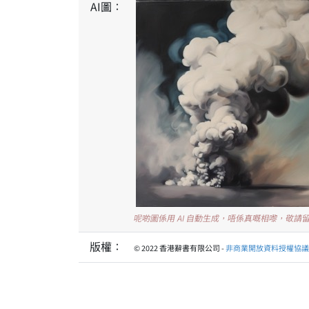
AI圖：
呢啲圖係用 AI 自動生成，唔係真嘅相嚟，敬請
版權：
© 2022 香港辭書有限公司 -
非商業開放資料授權協議 1