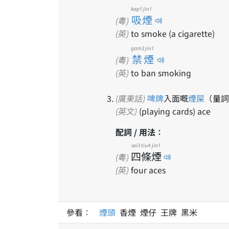
kap1 jin1
吸煙
(粵)
(英)
to smoke (a cigarette)
gam3 jin1
禁煙
(粵)
(英)
to ban smoking
(廣東話)
啤牌
入面嘅
煙屎
（量詞
(英文)
(playing cards) ace
配詞 / 用法：
sei3
tiu4
jin1
四
條
煙
(粵)
(英)
four aces
參看：
煙頭
香煙 煙仔 王牌 黑米