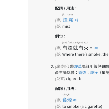
配詞 / 用法：
jin1 mou6
煙霧
(粵)
(英)
mist
例句：
jau5
jin1
zau6
jau5
fo2
有
煙
就
有
火
。
(粵)
(英)
Where there's smoke, there
(廣東話)
將
煙草
嘅絲用紙包做圓
產生嘅氣體；
香煙
；
煙仔
（量
(英文)
cigarette
配詞 / 用法：
sik6 jin1
食煙
(粵)
(英)
to smoke (a cigarette)