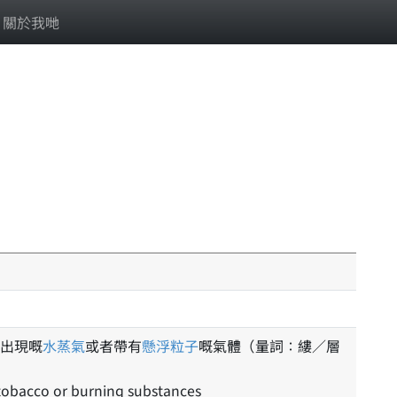
關於我哋
出現嘅
水蒸氣
或者帶有
懸浮粒子
嘅氣體（量詞：縷／層
tobacco or burning substances