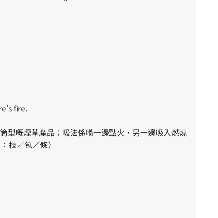
's fire.
筒型嘅煙草產品；吸法係喺一邊點火，另一邊吸入燃燒
詞：枝／包／條）