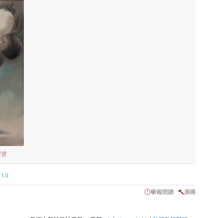
留意
.0
舉報問題
源碼