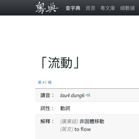
查字典
資源
粵文庫
細數據
「流動」
第 #1 條
讀音：
lau
4
dung
6
詞性：
動詞
解釋：
(廣東話)
非固體移動
(英文)
to flow