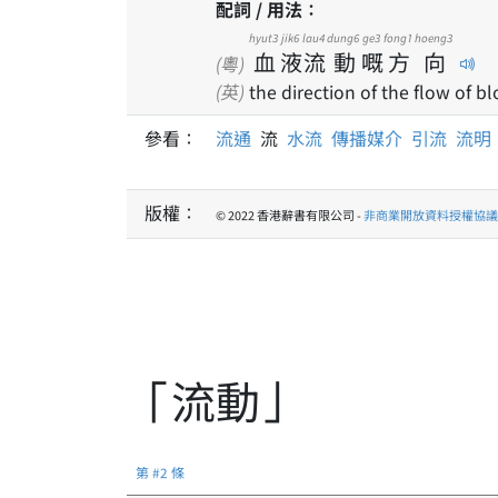
配詞 / 用法：
hyut3
jik6
lau4
dung6
ge3
fong1
hoeng3
血
液
流
動
嘅
方
向
(粵)
(英)
the direction of the flow of b
參看：
流通
流
水流
傳播媒介
引流
流明
版權：
© 2022 香港辭書有限公司 -
非商業開放資料授權協議 1
「流動」
第 #2 條