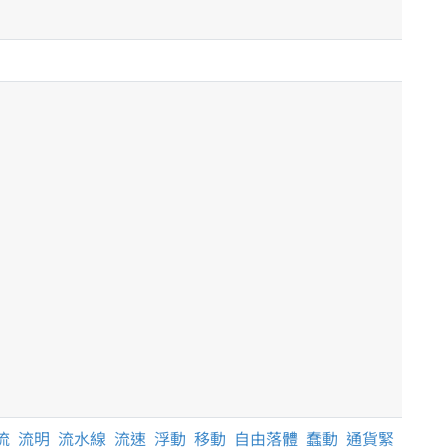
流
流明
流水線
流速
浮動
移動
自由落體
蠢動
通貨緊