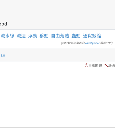
lood
流水線
流速
浮動
移動
自由落體
蠢動
通貨緊縮
(部份類近詞彙取自
ToastyNews
數據分析)
.0
舉報問題
源碼