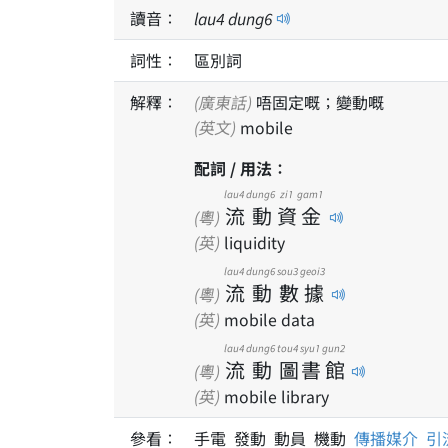
讀音：
lau
4
dung
6
詞性：
區別詞
解釋：
(廣東話)
唔固定嘅；變動嘅
(英文)
mobile
配詞 / 用法：
lau4
dung6
zi1
gam1
流
動
資
金
(粵)
(英)
liquidity
lau4
dung6
sou3
geoi3
流
動
數
據
(粵)
(英)
mobile data
lau4
dung6
tou4
syu1
gun2
流
動
圖
書
館
(粵)
(英)
mobile library
參看：
手電 發動 動員 機動
傳播媒介
引