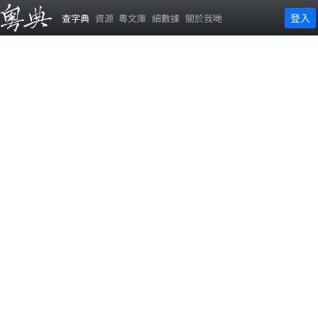
登入
查字典
資源
粵文庫
細數據
關於我哋