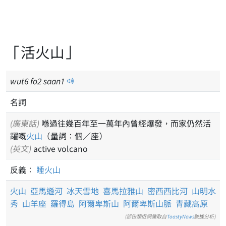
「活火山」
wut
6
fo
2
saan
1
名詞
(廣東話)
喺過往幾百年至一萬年內曾經爆發，而家仍然活
躍嘅
火山
（量詞：個／座）
(英文)
active volcano
反義：
睡火山
火山
亞馬遜河
冰天雪地
喜馬拉雅山
密西西比河
山明水
秀
山羊座
羅得島
阿爾卑斯山
阿爾卑斯山脈
青藏高原
(部份類近詞彙取自
ToastyNews
數據分析)