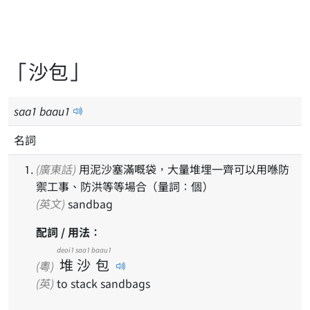
「沙包」
saa
1
baau
1
名詞
(廣東話)
用泥沙塞滿嘅袋，大量堆埋一齊可以用喺防
禦工事、防洪等等場合（量詞：個）
(英文)
sandbag
配詞 / 用法：
deoi1
saa1
baau1
堆
沙
包
(粵)
(英)
to stack sandbags