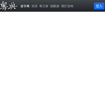
登入
查字典
資源
粵文庫
細數據
關於我哋