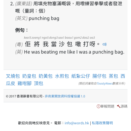
(廣東話)
用填充物塞滿嘅袋，用嚟練習拳擊或者發泄
嘅（量詞：個）
(英文)
punching bag
例句：
keoi5
zoeng1
ngo5
dong3
saa1
baau1
gam2
daa2
aa3
佢
將
我
當
沙
包
噉
打
呀
。
(粵)
(英)
He was beating me like I was a punching bag.
叉燒包
奶皇包
奶黃包
水煎包
紙紮公仔
腸仔包
蒸包
西
瓜皮
雞咁腳
頂包
(類近詞彙取自
ToastyNews
數據分析)
© 2017 香港辭書有限公司 -
非商業開放資料授權協議 1.0
舉報問題
源碼
歡迎向我哋反映意見。 電郵：
info@words.hk
|
私隱政策聲明