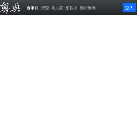
登入
查字典
資源
粵文庫
細數據
關於我哋