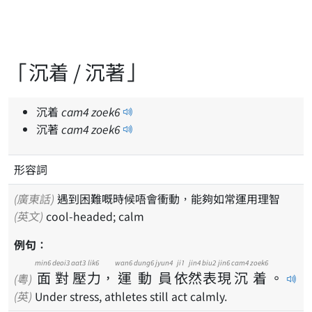
「沉着 / 沉著」
沉着
cam
4
zoek
6
沉著
cam
4
zoek
6
形容詞
(廣東話)
遇到困難嘅時候唔會衝動，能夠如常運用理智
(英文)
cool-headed; calm
例句：
min6
deoi3
aat3
lik6
wan6
dung6
jyun4
ji1
jin4
biu2
jin6
cam4
zoek6
面
對
壓
力
，
運
動
員
依
然
表
現
沉
着
。
(粵)
(英)
Under stress, athletes still act calmly.