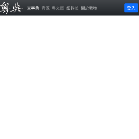
登入
查字典
資源
粵文庫
細數據
關於我哋