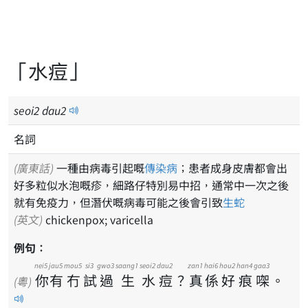
「水痘」
seoi
2
dau
2
名詞
(廣東話)
一種由病毒引起嘅
傳染病
；患者成身皮膚都會出
好多粒似水泡嘅疹，細路仔特別易中招，通常中一次之後
就有免疫力，但潛伏嘅病毒可能之後會引致
生蛇
(英文)
chickenpox; varicella
例句：
nei5
jau5
mou5
si3
gwo3
saang1
seoi2
dau2
zan1
hai6
hou2
han4
gaa3
你
有
冇
試
過
生
水
痘
？
真
係
好
痕
㗎
。
(粵)