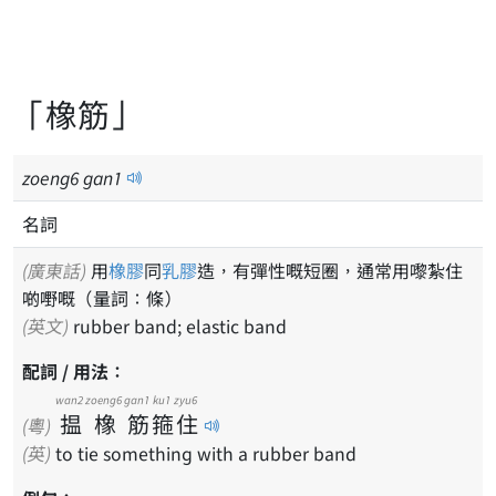
「橡筋」
zoeng
6
gan
1
名詞
(廣東話)
用
橡膠
同
乳膠
造，有彈性嘅短圈，通常用嚟紮住
啲嘢嘅（量詞：條）
(英文)
rubber band; elastic band
配詞 / 用法：
wan2
zoeng6
gan1
ku1
zyu6
揾
橡
筋
箍
住
(粵)
(英)
to tie something with a rubber band