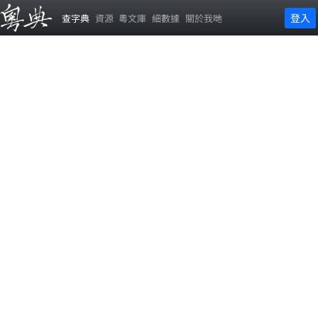
登入
查字典
資源
粵文庫
細數據
關於我哋