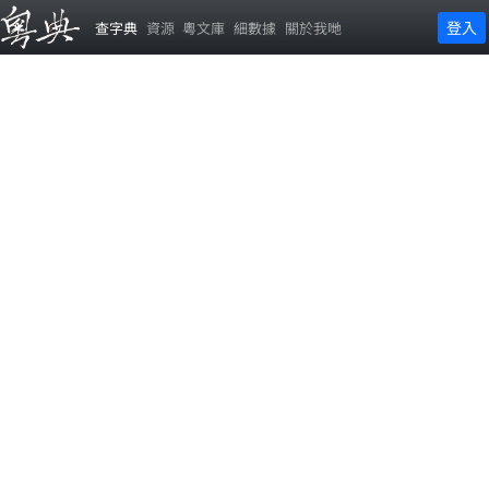
登入
查字典
資源
粵文庫
細數據
關於我哋