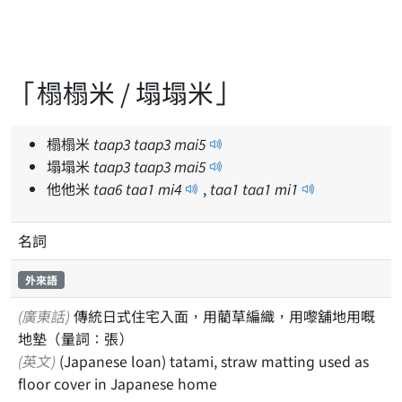
「榻榻米 / 塌塌米」
榻榻米
taap
3
taap
3
mai
5
塌塌米
taap
3
taap
3
mai
5
他他米
taa
6
taa
1
mi
4
,
taa
1
taa
1
mi
1
名詞
外來語
(廣東話)
傳統日式住宅入面，用藺草編織，用嚟舖地用嘅
地墊（量詞：張）
(英文)
(Japanese loan) tatami, straw matting used as
floor cover in Japanese home