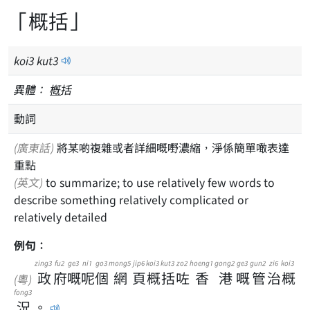
「概括」
koi
3
kut
3
異體：
槪
括
動詞
(廣東話)
將某啲複雜或者詳細嘅嘢濃縮，淨係簡單噉表達
重點
(英文)
to summarize; to use relatively few words to
describe something relatively complicated or
relatively detailed
例句：
zing3
fu2
ge3
ni1
go3
mong5
jip6
koi3
kut3
zo2
hoeng1
gong2
ge3
gun2
zi6
koi3
政
府
嘅
呢
個
網
頁
概
括
咗
香
港
嘅
管
治
概
(粵)
fong3
況
。