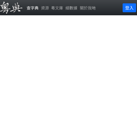
登入
查字典
資源
粵文庫
細數據
關於我哋