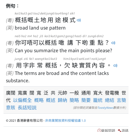
例句：
koi3
kut3
ge3
tou2
dei6
jung6
tou4
fong1
sik1
概
括
嘅
土
地
用
途
模
式
(粵)
(英)
broad land use pattern
nei5
ho2
m4
ho2
ji5
koi3
kut3
gam2
gong2
haa5
di1
zung6
dim2
你
可
唔
可
以
概
括
噉
講
下
啲
重
點
？
(粵)
(英)
Can you summarize the main points please?
jung6
zi6
fei1
soeng4
koi3
kut3
him3
kyut3
sat6
zat1
noi6
jung4
用
字
非
常
概
括
，
欠
缺
實
質
內
容
。
(粵)
(英)
The terms are broad and the content lacks
substance.
廣闊 寬廣 闊 寬 泛 共 元帥 一般 通用 寬大 發電機 世
代
以偏概全
概略
概述
歸納
簡略
簡要
籠統
總結
言簡
意賅
長話短説
(部份類近詞彙取自
ToastyNews
數據分析)
© 2021 香港辭書有限公司 -
非商業開放資料授權協議 1.0
舉報問題
源碼