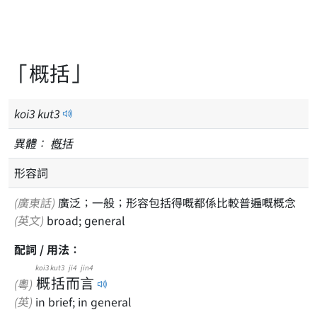
「概括」
koi
3
kut
3
異體：
槪
括
形容詞
(廣東話)
廣泛；一般；形容包括得嘅都係比較普遍嘅概念
(英文)
broad; general
配詞 / 用法：
koi3
kut3
ji4
jin4
概
括
而
言
(粵)
(英)
in brief; in general