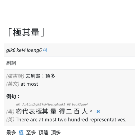
「極其量」
gik
6
kei
4
loeng
6
副詞
(廣東話)
去到盡；頂多
(英文)
at most
例句：
di1
doi6
biu2
gik6
kei4
loeng6
dak1
ji6
baak3
jan4
啲
代
表
極
其
量
得
二
百
人
。
(粵)
(英)
There are at most two hundred representatives.
最多
極
至多 頂籠 頂多