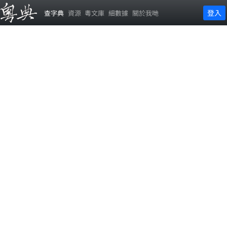
登入
查字典
資源
粵文庫
細數據
關於我哋