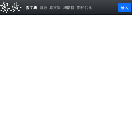
登入
查字典
資源
粵文庫
細數據
關於我哋