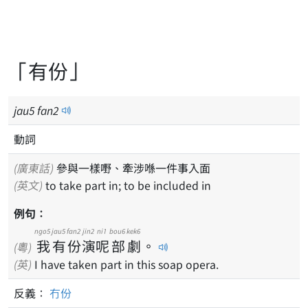
「有份」
jau
5
fan
2
動詞
(廣東話)
參與一樣嘢、牽涉喺一件事入面
(英文)
to take part in; to be included in
例句：
ngo5
jau5
fan2
jin2
ni1
bou6
kek6
我
有
份
演
呢
部
劇
。
(粵)
(英)
I have taken part in this soap opera.
反義：
冇份