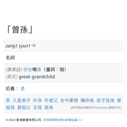
「曾孫」
zang
1
syun
1
名詞
(廣東話)
仔女
嘅
孫
（量詞：個）
(英文)
great-grandchild
近義：
息
息
入室弟子
外孫
外祖父
女中豪傑
嫌命長
徒子徒孫
曾
祖母
曾祖父
王母
長孫
(部份類近詞彙取自
ToastyNews
數據分析)
© 2023 香港辭書有限公司 -
非商業開放資料授權協議 1.0