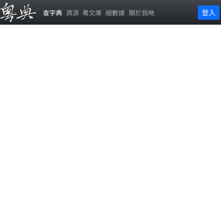
登入
查字典
資源
粵文庫
細數據
關於我哋