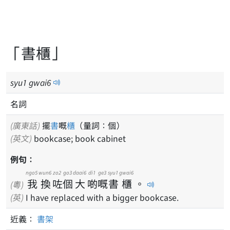
「書櫃」
syu
1
gwai
6
名詞
(廣東話)
擺
書
嘅
櫃
（量詞：個）
(英文)
bookcase; book cabinet
例句：
ngo5
wun6
zo2
go3
daai6
di1
ge3
syu1
gwai6
我
換
咗
個
大
啲
嘅
書
櫃
。
(粵)
(英)
I have replaced with a bigger bookcase.
近義：
書架