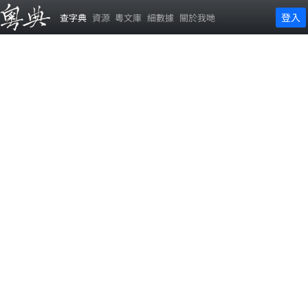
登入
查字典
資源
粵文庫
細數據
關於我哋