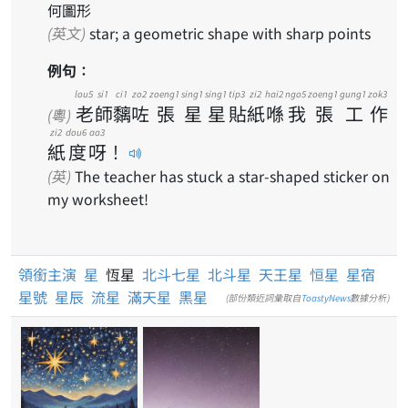
何圖形
(英文)
star; a geometric shape with sharp points
例句：
lou5
si1
ci1
zo2
zoeng1
sing1
sing1
tip3
zi2
hai2
ngo5
zoeng1
gung1
zok3
老
師
黐
咗
張
星
星
貼
紙
喺
我
張
工
作
(粵)
zi2
dou6
aa3
紙
度
呀
！
(英)
The teacher has stuck a star-shaped sticker on
my worksheet!
領銜主演
星
恆星
北斗七星
北斗星
天王星
恒星
星宿
星號
星辰
流星
滿天星
黑星
(部份類近詞彙取自
ToastyNews
數據分析)