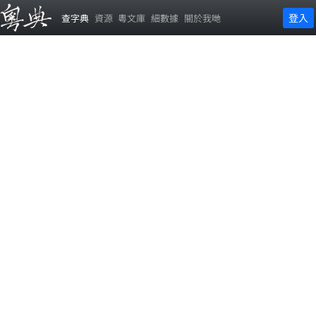
登入
查字典
資源
粵文庫
細數據
關於我哋