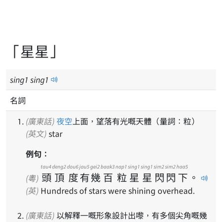
「星星」
sing
1
sing
1
名詞
(廣東話)
夜空
上面，望落有光嘅天體（量詞：粒）
(英文)
star
例句：
tau4
deng2
dou6
jau5
gei2
baak3
nap1
sing1
sing1
sim2
sim2
haa5
頭
頂
度
有
幾
百
粒
星
星
閃
閃
下
。
(粵)
(英)
Hundreds of stars were shining overhead.
(廣東話)
以解釋一嘅形象設計出嚟，有多個尖角嘅幾