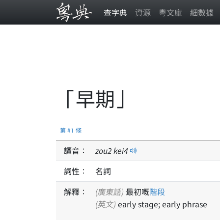
查字典
資源
粵文庫
細數據
「早期」
第 #1 條
讀音：
zou
2
kei
4
詞性：
名詞
解釋：
(廣東話)
最初嘅
階段
(英文)
early stage; early phrase