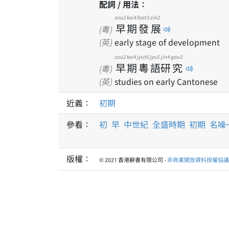
配詞 / 用法：
zou2
kei4
faat3
zin2
早
期
發
展
(粵)
(英)
early stage of development
zou2
kei4
jyut6
jyu5
jin4
gau3
早
期
粵
語
研
究
(粵)
(英)
studies on early Cantonese
近義：
初期
參看：
初
早
中世紀
全盛時期
初期
名噪
版權：
© 2021 香港辭書有限公司 -
非商業開放資料授權協議 1