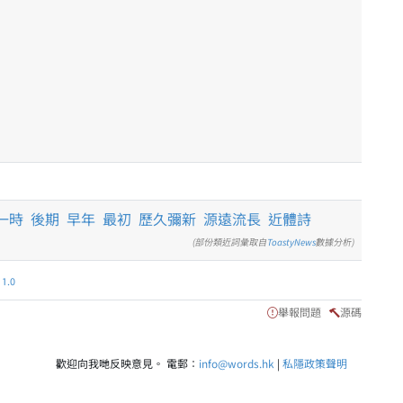
一時
後期
早年
最初
歷久彌新
源遠流長
近體詩
(部份類近詞彙取自
ToastyNews
數據分析)
.0
舉報問題
源碼
歡迎向我哋反映意見。 電郵：
info@words.hk
|
私隱政策聲明