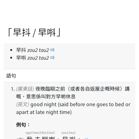
「早抖 / 早唞」
早抖
zou
2
tau
2
早唞
zou
2
tau
2
語句
(廣東話)
夜晚臨瞓之前（或者各自返屋企嘅時候）講
嘅，意思係叫對方早啲休息
(英文)
good night (said before one goes to bed or
apart at late night time)
例句：
ngo5
heoi3
fan3
laa3
zou2
tau2