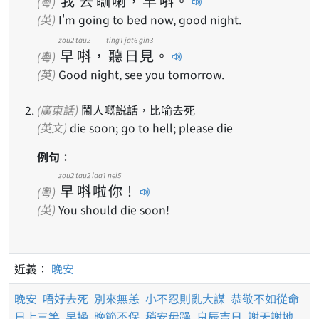
我
去
瞓
喇
，
早
唞
。
(粵)
(英)
I'm going to bed now, good night.
zou2
tau2
ting1
jat6
gin3
早
唞
，
聽
日
見
。
(粵)
(英)
Good night, see you tomorrow.
(廣東話)
鬧人嘅説話，比喻去死
(英文)
die soon; go to hell; please die
例句：
zou2
tau2
laa1
nei5
早
唞
啦
你
！
(粵)
(英)
You should die soon!
近義：
晚安
晚安
唔好去死
別來無恙
小不忍則亂大謀
恭敬不如從命
日上三竿
早操
晚節不保
稍安毋躁
良辰吉日
謝天謝地