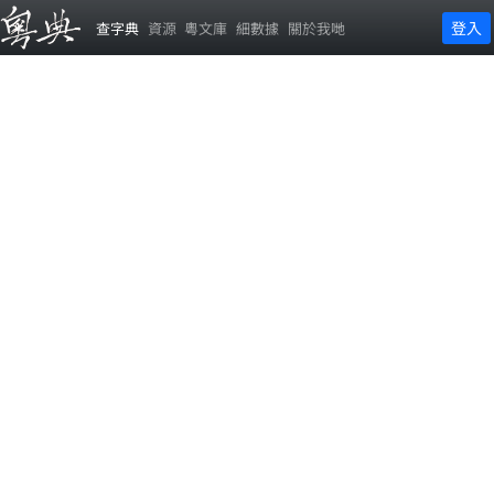
登入
查字典
資源
粵文庫
細數據
關於我哋