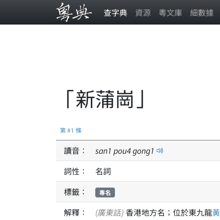
查字典
資源
粵文庫
細數據
「新蒲崗」
第 #1 條
讀音：
san
1
pou
4
gong
1
詞性：
名詞
標籤：
專名
解釋：
(廣東話)
香港地方名；位於東九龍
黃