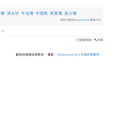
角嘴
深水埗
牛池灣
牛頭角
筲箕灣
長沙灣
(類近詞彙取自
ToastyNews
數據分析)
.0
舉報問題
源碼
歡迎向我哋反映意見。 電郵：
info@words.hk
|
私隱政策聲明