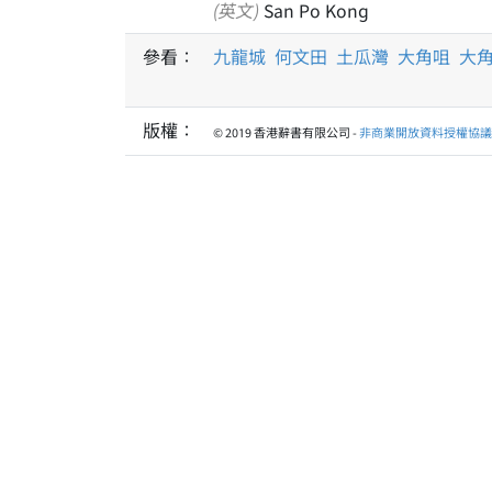
(英文)
San Po Kong
參看：
九龍城
何文田
土瓜灣
大角咀
大
版權：
© 2019 香港辭書有限公司 -
非商業開放資料授權協議 1