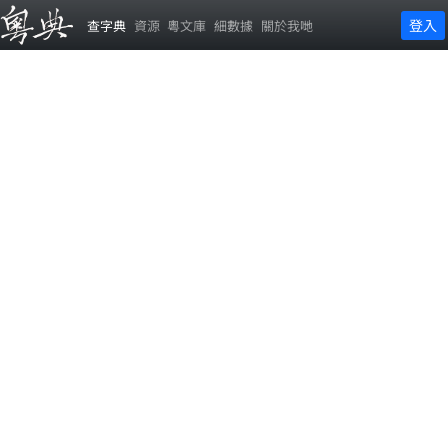
登入
查字典
資源
粵文庫
細數據
關於我哋