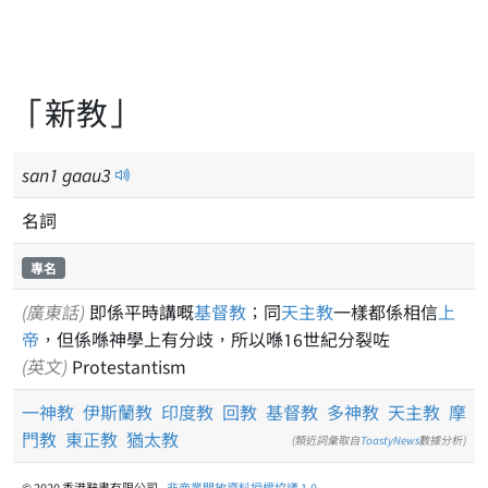
「新教」
san
1
gaau
3
名詞
專名
(廣東話)
即係平時講嘅
基督教
；同
天主教
一樣都係相信
上
帝
，但係喺神學上有分歧，所以喺16世紀分裂咗
(英文)
Protestantism
一神教
伊斯蘭教
印度教
回教
基督教
多神教
天主教
摩
門教
東正教
猶太教
(類近詞彙取自
ToastyNews
數據分析)
© 2020 香港辭書有限公司 -
非商業開放資料授權協議 1.0