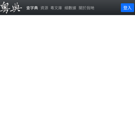
登入
查字典
資源
粵文庫
細數據
關於我哋