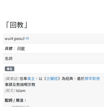
「回教」
wui
4
gaau
3
異體：
回
敎
名詞
專名
(廣東話)
信奉
真主
、以《
古蘭經
》為經典、基於
穆罕默德
事蹟及教誨嘅宗教
(英文)
Islam
配詞 / 用法：
wui4
gaau3
zi2