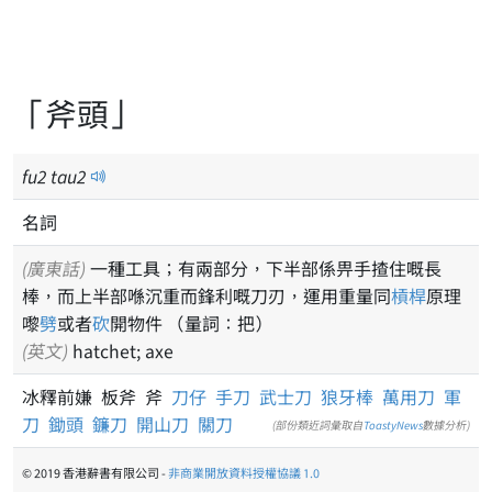
「斧頭」
fu
2
tau
2
名詞
(廣東話)
一種工具；有兩部分，下半部係畀手揸住嘅長
棒，而上半部喺沉重而鋒利嘅刀刃，運用重量同
槓桿
原理
嚟
劈
或者
砍
開物件 （量詞：把）
(英文)
hatchet; axe
冰釋前嫌 板斧 斧
刀仔
手刀
武士刀
狼牙棒
萬用刀
軍
刀
鋤頭
鐮刀
開山刀
關刀
(部份類近詞彙取自
ToastyNews
數據分析)
© 2019 香港辭書有限公司 -
非商業開放資料授權協議 1.0