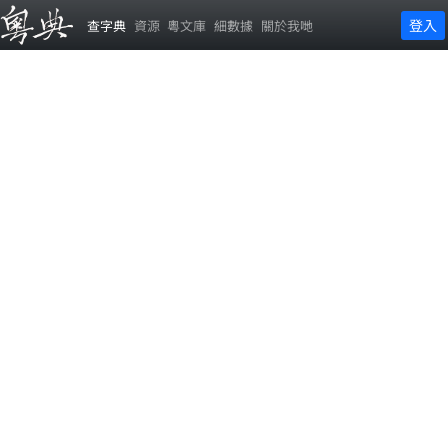
登入
查字典
資源
粵文庫
細數據
關於我哋