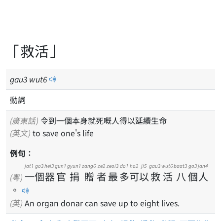
「救活」
gau
3
wut
6
動詞
(廣東話)
令到一個本身就死嘅人得以延續生命
(英文)
to save one's life
例句：
jat1
go3
hei3
gun1
gyun1
zang6
ze2
zeoi3
do1
ho2
ji5
gau3
wut6
baat3
go3
jan4
一
個
器
官
捐
贈
者
最
多
可
以
救
活
八
個
人
(粵)
。
(英)
An organ donar can save up to eight lives.