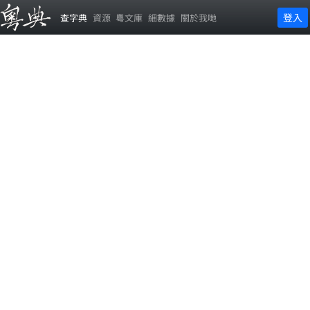
登入
查字典
資源
粵文庫
細數據
關於我哋