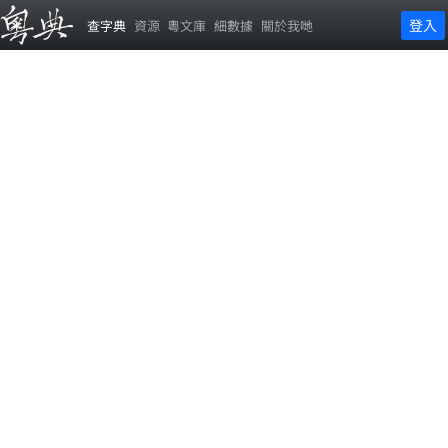
登入
查字典
資源
粵文庫
細數據
關於我哋