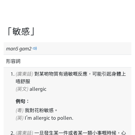
「敏感」
man
5
gam
2
形容詞
(廣東話)
對某啲物質有過敏嘅反應，可能引起身體上
唔舒服
(英文)
allergic
例句：
(粵)
我對花粉敏感。
(英)
I'm allergic to pollen.
(廣東話)
一旦發生某一件或者某一類小事嘅時候，心