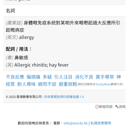
名詞
(廣東話)
身體嘅免疫系統對某啲外來嘅嘢起過大反應所引
起嘅病症
(英文)
allergy
配詞 / 用法：
(粵)
鼻敏感
(英)
Allergic rhinitis; hay fever
不良反應
偏頭痛
多疑
引人注目
消化不良
異乎尋常
神
經質
耐人尋味
避而不談
避重就輕
(類近詞彙取自
ToastyNews
數據分析)
© 2025 香港辭書有限公司 -
非商業開放資料授權協議 1.0
舉報問題
源碼
歡迎向我哋反映意見。 電郵：
info@words.hk
|
私隱政策聲明