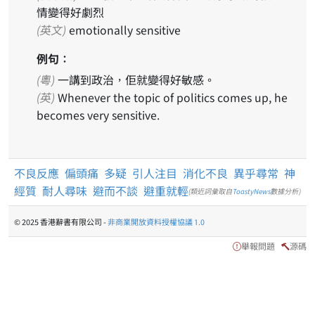
情變得好劇烈
(英文)
emotionally sensitive
例句：
(粵)
一講到政治，佢就變得好敏感。
(英)
Whenever the topic of politics comes up, he
becomes very sensitive.
不良反應
偏頭痛
多疑
引人注目
消化不良
異乎尋常
神
經質
耐人尋味
避而不談
避重就輕
(類近詞彙取自
ToastyNews
數據分析)
© 2025 香港辭書有限公司 -
非商業開放資料授權協議 1.0
舉報問題
源碼