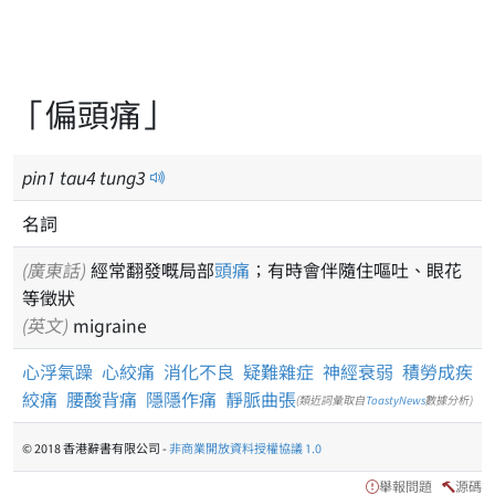
「偏頭痛」
pin
1
tau
4
tung
3
名詞
(廣東話)
經常翻發嘅局部
頭痛
；有時會伴隨住嘔吐、眼花
等徵狀
(英文)
migraine
心浮氣躁
心絞痛
消化不良
疑難雜症
神經衰弱
積勞成疾
絞痛
腰酸背痛
隱隱作痛
靜脈曲張
(類近詞彙取自
ToastyNews
數據分析)
© 2018 香港辭書有限公司 -
非商業開放資料授權協議 1.0
舉報問題
源碼