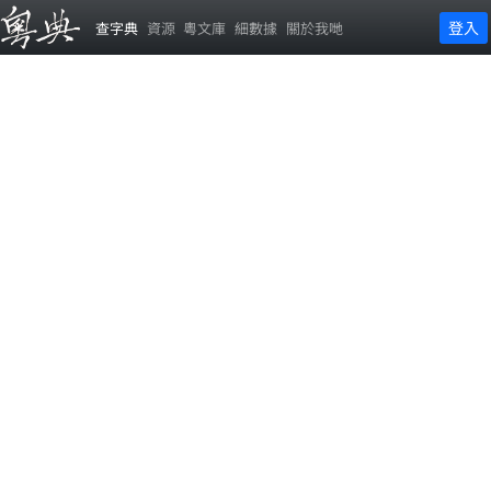
登入
查字典
資源
粵文庫
細數據
關於我哋