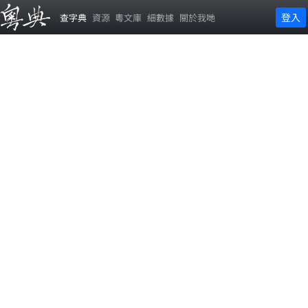
登入
查字典
資源
粵文庫
細數據
關於我哋