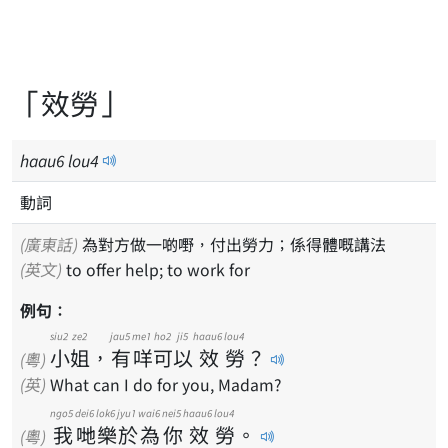
「效勞」
haau
6
lou
4
動詞
(廣東話)
為對方做一啲嘢，付出勞力；係得體嘅講法
(英文)
to offer help; to work for
例句：
siu2
ze2
jau5
me1
ho2
ji5
haau6
lou4
小
姐
，
有
咩
可
以
效
勞
？
(粵)
(英)
What can I do for you, Madam?
ngo5
dei6
lok6
jyu1
wai6
nei5
haau6
lou4
我
哋
樂
於
為
你
效
勞
。
(粵)