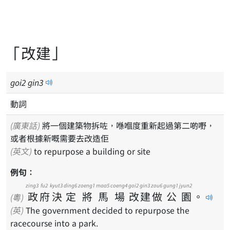
「改建」
goi
2
gin
3
動詞
(廣東話)
將一個建築物拆咗，喺嗰度重新起過第二啲嘢，
或者根據新嘅需要去改造佢
(英文)
to repurpose a building or site
例句：
zing3
fu2
kyut3
ding6
zoeng1
maa5
coeng4
goi2
gin3
zou6
gung1
jyun2
政
府
決
定
將
馬
場
改
建
做
公
園
。
(粵)
(英)
The government decided to repurpose the
racecourse into a park.