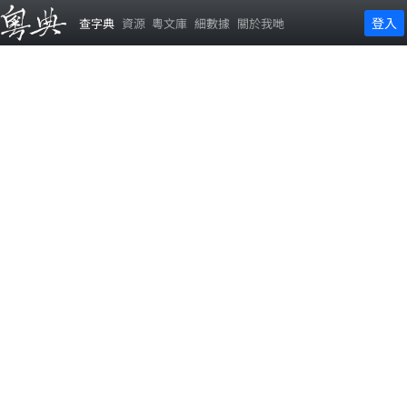
登入
查字典
資源
粵文庫
細數據
關於我哋