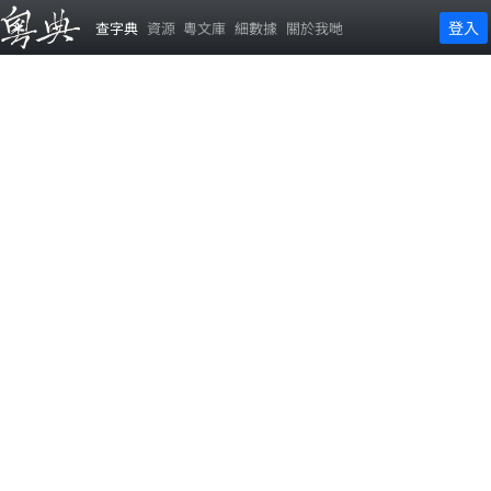
登入
查字典
資源
粵文庫
細數據
關於我哋