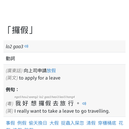
「攞假」
lo
2
gaa
3
動詞
(廣東話)
向上司申請
放假
(英文)
to apply for a leave
例句：
ngo5
hou2
soeng2
lo2
gaa3
heoi3
leoi5
hang4
我
好
想
攞
假
去
旅
行
。
(粵)
(英)
I really want to take a leave to go travelling.
事假
例假
偷天換日
大假
捉蟲入屎忽
清假
穿櫃桶底
花