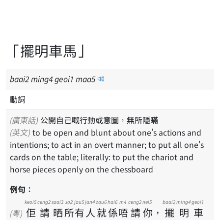
「擺明車馬」
baai
2
ming
4
geoi
1
maa
5
動詞
(廣東話)
公開自己嘅行動或意圖，無所隱瞞
(英文)
to be open and blunt about one's actions and
intentions; to act in an overt manner; to put all one's
cards on the table; literally: to put the chariot and
horse pieces openly on the chessboard
例句：
keoi5
ceng2
saai3
so2
jau5
jan4
zau6
hai6
m4
ceng2
nei5
baai2
ming4
geoi1
佢
請
晒
所
有
人
就
係
唔
請
你
，
擺
明
車
(粵)