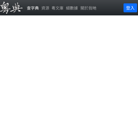
登入
查字典
資源
粵文庫
細數據
關於我哋