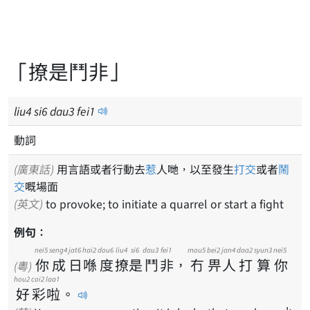
「撩是鬥非」
liu
4
si
6
dau
3
fei
1
動詞
(廣東話)
用言語或者行動去
惹
人哋，以至發生
打交
或者
鬧
交
嘅場面
(英文)
to provoke; to initiate a quarrel or start a fight
例句：
nei5
seng4
jat6
hai2
dou6
liu4
si6
dau3
fei1
mou5
bei2
jan4
daa2
syun3
nei5
你
成
日
喺
度
撩
是
鬥
非
，
冇
畀
人
打
算
你
(粵)
hou2
coi2
laa1
好
彩
啦
。