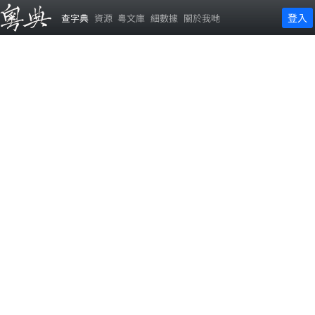
登入
查字典
資源
粵文庫
細數據
關於我哋