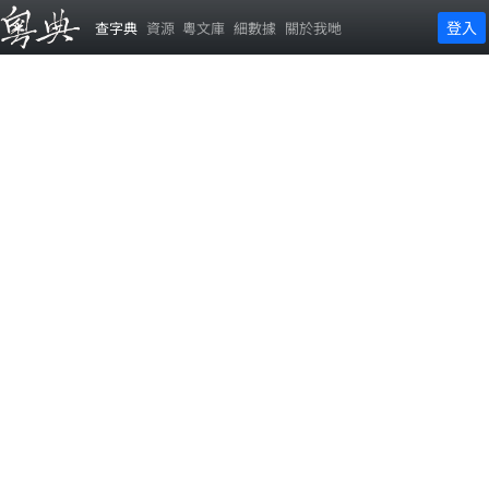
登入
查字典
資源
粵文庫
細數據
關於我哋