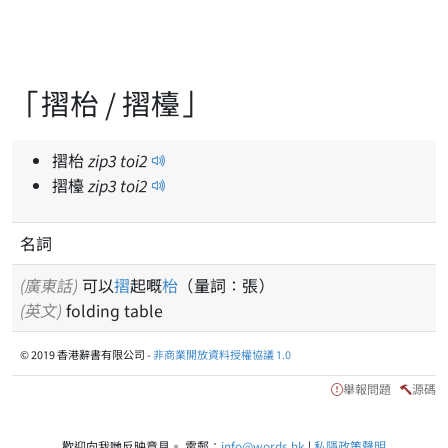
「摺枱 / 摺檯」
摺枱
zip
3
toi
2
摺檯
zip
3
toi
2
名詞
(廣東話)
可以
摺
起嘅
枱
（量詞：張）
(英文)
folding table
© 2019 香港辭書有限公司 -
非商業開放資料授權協議 1.0
舉報問題
源碼
歡迎向我哋反映意見。 電郵：
info@words.hk
|
私隱政策聲明